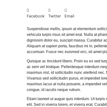
Facebook
Twitter
Email
Suspendisse mollis, ipsum at elementum sollicit
vehicula turpis risus sit amet erat. Nulla at ph
dignissim dolor eu, suscipit massa. Curabitur a
Aliquam at sapien porta, faucibus mi in, pellen
accumsan. Fusce nec euismod orci, sit amet pla
Quisque ac tincidunt libero. Proin eu ex sed tur
ac sem vel tristique. Pellentesque interdum neq
maximus nisl, id sollicitudin nunc eleifend nec. 
Vivamus sed sollicitudin purus, et imperdiet l
maximus lacus at nulla posuere, a imperdiet ve
congue, id iaculis neque rutrum.
Etiam laoreet ut augue quis interdum. Ut turpis m
elit. Sed in viverra lorem, et viverra erat. Curab