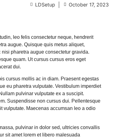
LDSetup
October 17, 2023
udin, leo felis consectetur neque, hendrerit
aretra augue. Quisque quis metus aliquet,
c nisi pharetra augue consectetur gravida.
tesque quam. Ut cursus cursus eros eget
cerat dui.
pis cursus mollis ac in diam. Praesent egestas
ue eu pharetra vulputate. Vestibulum imperdiet
Nullam pulvinar vulputate ex a suscipit.
orem. Suspendisse non cursus dui. Pellentesque
lit vulputate. Maecenas accumsan leo a odio
assa, pulvinar in dolor sed, ultricies convallis
itur sit amet lorem et libero malesuada